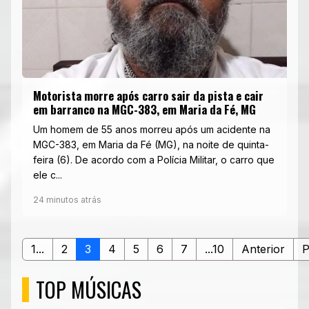
Motorista morre após carro sair da pista e cair
em barranco na MGC-383, em Maria da Fé, MG
Um homem de 55 anos morreu após um acidente na
MGC-383, em Maria da Fé (MG), na noite de quinta-
feira (6). De acordo com a Polícia Militar, o carro que
ele c...
24 minutos atrás
1...
2
3
4
5
6
7
...10
Anterior
P
TOP MÚSICAS